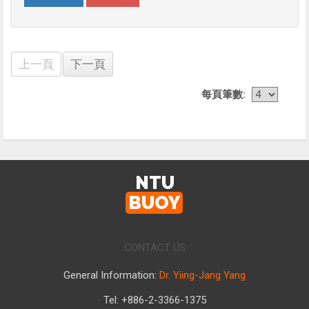
上一頁
下一頁
每頁筆數:
NTU
BUOY
CONTACT US
General Information:
Dr. Yiing-Jang Yang
Tel: +886-2-3366-1375