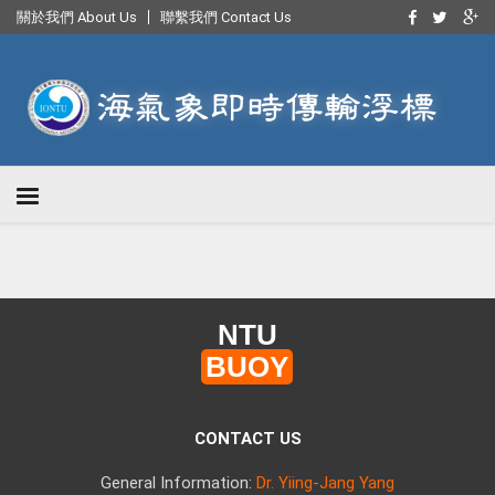
關於我們 About Us
聯繫我們 Contact Us
NTU
BUOY
CONTACT US
General Information:
Dr. Yiing-Jang Yang