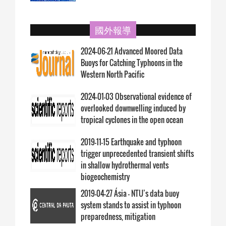
國外報導
2024-06-21 Advanced Moored Data
Buoys for Catching Typhoons in the
Western North Pacific
2024-01-03 Observational evidence of
overlooked downwelling induced by
tropical cyclones in the open ocean
2019-11-15 Earthquake and typhoon
trigger unprecedented transient shifts
in shallow hydrothermal vents
biogeochemistry
2019-04-27 Ásia – NTU’s data buoy
system stands to assist in typhoon
preparedness, mitigation