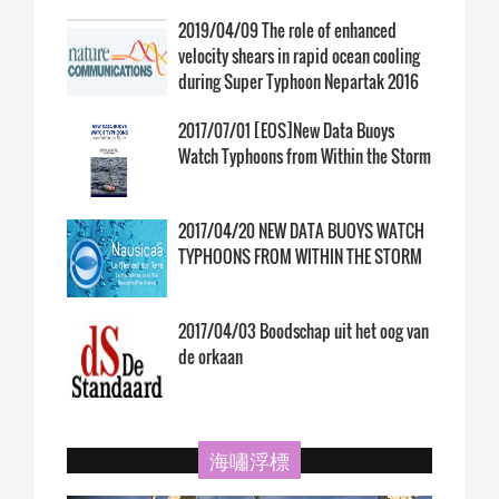
2019/04/09 The role of enhanced
velocity shears in rapid ocean cooling
during Super Typhoon Nepartak 2016
2017/07/01 [EOS]New Data Buoys
Watch Typhoons from Within the Storm
2017/04/20 NEW DATA BUOYS WATCH
TYPHOONS FROM WITHIN THE STORM
2017/04/03 Boodschap uit het oog van
de orkaan
海嘯浮標