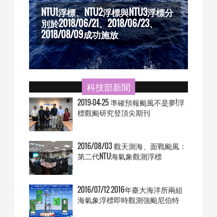
NTU1浮標、NTU2浮標與NTU3浮標分
別於2018/06/21、2018/06/23、
NTU
收
2018/08/09成功施放
回收
科技部新聞
2019-04-25 準確預報颱風不是夢!浮
標觀颱研究登頂尖期刊
2016/08/03 觀天測海、面戰颱風：
第二代NTU海氣象觀測浮標
2016/07/12 2016年臺大海洋所兩組
海氣象浮標即時觀測強颱尼伯特